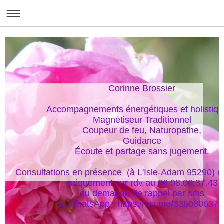
Corinne Brossier

Accompagnements énergétiques et holistique
Magnétiseur Traditionnel

Coupeur de feu, Naturopathe,

Guidance

Écoute et partage sans jugement.

Consultations en présence  (à L'Isle-Adam 95290) et
uniquement sur rdv au 06.08.06.37.43

ou demande de rappel par sms

ou WhatsApp : https://wa.me/336080637