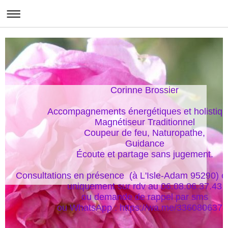
Corinne Brossier

Accompagnements énergétiques et holistique
Magnétiseur Traditionnel

Coupeur de feu, Naturopathe,

Guidance

Écoute et partage sans jugement.

Consultations en présence  (à L'Isle-Adam 95290) et
uniquement sur rdv au 06.08.06.37.43

ou demande de rappel par sms

ou WhatsApp : https://wa.me/336080637