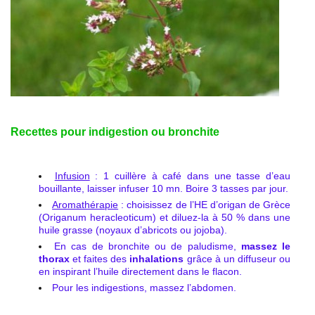
Recettes pour indigestion ou bronchite
Infusion
: 1 cuillère à café dans une tasse d’eau
bouillante, laisser infuser 10 mn. Boire 3 tasses par jour.
Aromathérapie
: choisissez de l’HE d’origan de Grèce
(Origanum heracleoticum) et diluez-la à 50 % dans une
huile grasse (noyaux d’abricots ou jojoba).
En cas de bronchite ou de paludisme,
massez le
thorax
et faites des
inhalations
grâce à un diffuseur ou
en inspirant l’huile directement dans le flacon.
Pour les indigestions, massez l’abdomen.