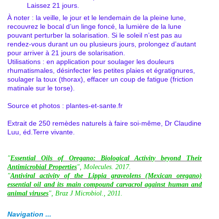
Laissez 21 jours.
À noter : la veille, le jour et le lendemain de la pleine lune,
recouvrez le bocal d’un linge foncé, la lumière de la lune
pouvant perturber la solarisation. Si le soleil n’est pas au
rendez-vous durant un ou plusieurs jours, prolongez d’autant
pour arriver à 21 jours de solarisation.
Utilisations : en application pour soulager les douleurs
rhumatismales, désinfecter les petites plaies et égratignures,
soulager la toux (thorax), effacer un coup de fatigue (friction
matinale sur le torse).
Source et photos : plantes-et-sante.fr
Extrait de 250 remèdes naturels à faire soi-même, Dr Claudine
Luu, éd.Terre vivante.
"
Essential Oils of Oregano: Biological Activity beyond Their
Antimicrobial Properties
", Molecules. 2017.
"
Antiviral activity of the Lippia graveolens (Mexican oregano)
essential oil and its main compound carvacrol against human and
animal viruses
", Braz J Microbiol., 2011.
Navigation ...