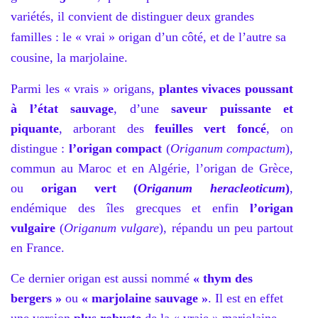
variétés, il convient de distinguer deux grandes
familles : le « vrai » origan d’un côté, et de l’autre sa
cousine, la marjolaine.
Parmi les « vrais » origans,
plantes vivaces poussant
à l’état sauvage
, d’une
saveur puissante et
piquante
, arborant des
feuilles vert foncé
, on
distingue :
l’origan compact
(
Origanum compactum
),
commun au Maroc et en Algérie, l’origan de Grèce,
ou
origan vert
(
Origanum heracleoticum
)
,
endémique des îles grecques et enfin
l’origan
vulgaire
(
Origanum vulgare
), répandu un peu partout
en France.
Ce dernier origan est aussi nommé
« thym des
bergers »
ou
« marjolaine sauvage »
. Il est en effet
une version
plus robuste
de la « vraie » marjolaine