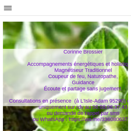
Corinne Brossier

Accompagnements énergétiques et holistique
Magnétiseur Traditionnel

Coupeur de feu, Naturopathe,

Guidance

Écoute et partage sans jugement.

Consultations en présence  (à L'Isle-Adam 95290) et
uniquement sur rdv au 06.08.06.37.43

ou demande de rappel par sms

ou WhatsApp : https://wa.me/336080637