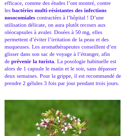
efficace, comme des études l’ont montré, contre
les
bactéries multi-résistantes des infections
nosocomiales
contractées à l’hôpital ! D’une
utilisation délicate, on aura plutôt recours aux
oléocapsules à avaler. Dosées à 50 mg, elles
permettent d’éviter l’irritation de la peau et des
muqueuses. Les aromathérapeutes conseillent d’en
glisser dans son sac de voyage à l’étranger, afin
de
prévenir la turista
. La posologie habituelle est
alors de 1 capsule le matin et le soir, sans dépasser
deux semaines. Pour la grippe, il est recommandé de
prendre 2 gélules 3 fois par jour pendant trois jours.