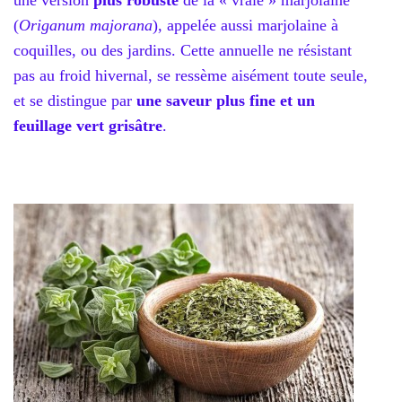
(
Origanum majorana
), appelée aussi marjolaine à
coquilles, ou des jardins. Cette annuelle ne résistant
pas au froid hivernal, se ressème aisément toute seule,
et se distingue par
une saveur plus fine et un
feuillage vert grisâtre
.