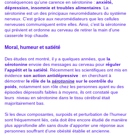
conséquences qu’une carence en sérotonine :
anxiété,
dépression, insomnie et troubles alimentaires
. La
sérotonine est un des principaux neuromédiateurs du système
nerveux. C’est grâce aux neuromédiateurs que les cellules
nerveuses communiquent entre elles. Ainsi, c’est la sérotonine
qui prévient et ordonne au cerveau de retirer la main d’une
casserole trop chaude.
Moral, humeur et satiété
Des études ont montré, il y a quelques années, que
la
sérotonine
envoie des messages au cerveau pour
réguler
l’appétit et la satiété
. Récemment les scientifiques ont mis en
évidence
son action antidépressive
: en cherchant à
démontrer
le rôle de la
sérotonine
sur le contrôle du
poids
, notamment son rôle chez les personnes ayant eu des
épisodes dépressifs faibles à moyens, ils ont constaté que
leurs niveau en sérotonine dans le tissu cérébral était
majoritairement bas.
Si les deux composantes, surpoids et perturbation de l’humeur
sont fréquemment liés, cela doit être encore étudié de manière
plus approfondie afin sans doute d’apporter une réponse aux
personnes souffrant d’une obésité établie et ancienne.