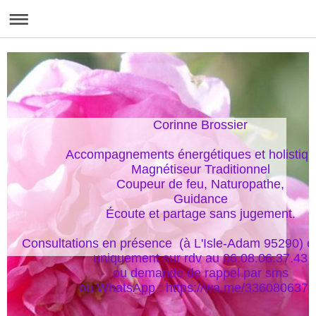
Corinne Brossier

Accompagnements énergétiques et holistique
Magnétiseur Traditionnel

Coupeur de feu, Naturopathe,

Guidance

Écoute et partage sans jugement.

Consultations en présence  (à L'Isle-Adam 95290) et
uniquement sur rdv au 06.08.06.37.43

ou demande de rappel par sms

ou WhatsApp : https://wa.me/336080637