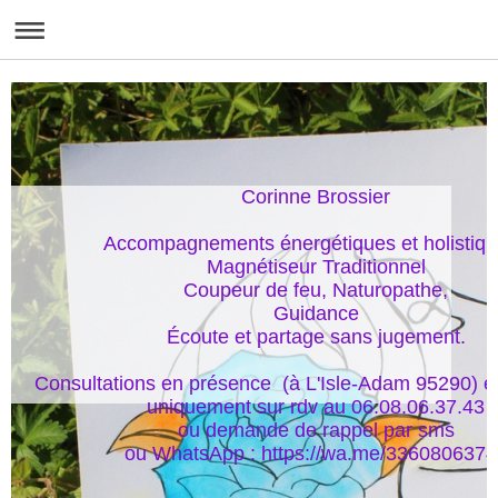
Corinne Brossier

Accompagnements énergétiques et holistique
Magnétiseur Traditionnel

Coupeur de feu, Naturopathe,

Guidance

Écoute et partage sans jugement.

Consultations en présence  (à L'Isle-Adam 95290) et
uniquement sur rdv au 06.08.06.37.43

ou demande de rappel par sms

ou WhatsApp : https://wa.me/336080637