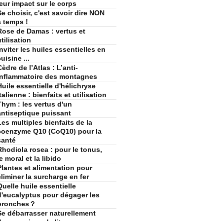
leur impact sur le corps
Se choisir, c'est savoir dire NON
à temps !
Rose de Damas : vertus et
utilisation
Inviter les huiles essentielles en
uisine ...
Cèdre de l’Atlas : L’anti-
inflammatoire des montagnes
Huile essentielle d'hélichryse
talienne : bienfaits et utilisation
Thym : les vertus d'un
antiseptique puissant
Les multiples bienfaits de la
coenzyme Q10 (CoQ10) pour la
santé
Rhodiola rosea : pour le tonus,
le moral et la libido
Plantes et alimentation pour
éliminer la surcharge en fer
Quelle huile essentielle
d'eucalyptus pour dégager les
bronches ?
Se débarrasser naturellement