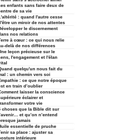
ses enfants sans faire deux de
centre de sa vie
L'altérité : quand l'autre cesse
d'être un miroir de nos attentes
Développer le discernement
dans nos relations
Terre à cœur : ce qui nous relie
au-delà de nos différences
Une leçon précieuse sur le
sens, l'engagement et l'élan
ital
Quand quelqu'un nous fait du
mal : un chemin vers soi
Empathie : ce que notre époque
est en train d’oublier
Comment laisser la conscience
supérieure éclairer et
transformer votre vie
5 choses que la Bible dit sur
l’avenir… et qu’on n’entend
presque jamais
Huile essentielle de pruche
Tenir sa place : ajuster sa
posture intérieure