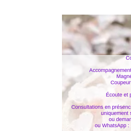
Co
Accompagnements é
Magnét
Coupeur 
Écoute et 
Consultations en présence
uniquement s
ou deman
ou WhatsApp :