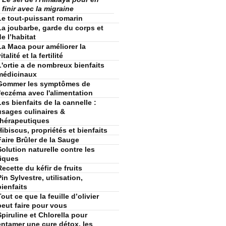
finir avec la migraine
Le tout-puissant romarin
La joubarbe, garde du corps et
de l’habitat
La Maca pour améliorer la
italité et la fertilité
L'ortie a de nombreux bienfaits
médicinaux
Gommer les symptômes de
l'eczéma avec l'alimentation
Les bienfaits de la cannelle :
usages culinaires &
thérapeutiques
Hibiscus, propriétés et bienfaits
Faire Brûler de la Sauge
Solution naturelle contre les
tiques
Recette du kéfir de fruits
Pin Sylvestre, utilisation,
bienfaits
Tout ce que la feuille d’olivier
peut faire pour vous
Spiruline et Chlorella pour
entamer une cure détox, les