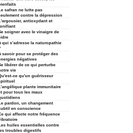
bienfaits
Le safran ne lutte pas
seulement contre la dépression
L'argousier, antioxydant et
tonifiant
Se soigner avec le vinaigre de
cidre
A qui s’adresse la naturopathie
?
A savoir pour se protéger des
énergies négatives
Se libérer de ce qui perturbe
notre vie
Qu'est-ce qu'un guérisseur
spirituel
L’angélique plante immunitaire
et pour tous les maux
quotidiens
Le pardon, un changement
subtil en conscience
Ce qui affecte notre fréquence
vibratoire
Les huiles essentielles contre
les troubles digestifs