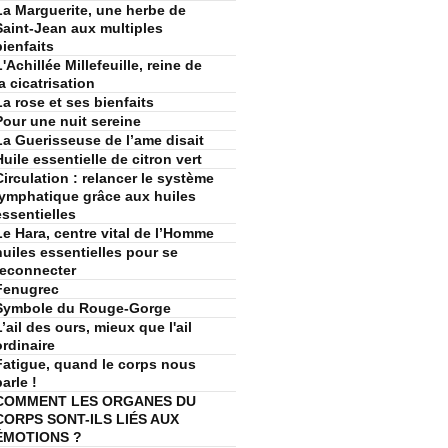
La Marguerite, une herbe de
Saint-Jean aux multiples
bienfaits
L'Achillée Millefeuille, reine de
la cicatrisation
La rose et ses bienfaits
Pour une nuit sereine
La Guerisseuse de l’ame disait
Huile essentielle de citron vert
Circulation : relancer le système
lymphatique grâce aux huiles
essentielles
Le Hara, centre vital de l’Homme
huiles essentielles pour se
reconnecter
Fenugrec
Symbole du Rouge-Gorge
L’ail des ours, mieux que l'ail
ordinaire
Fatigue, quand le corps nous
arle !
COMMENT LES ORGANES DU
CORPS SONT-ILS LIÉS AUX
ÉMOTIONS ?