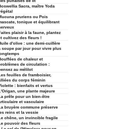
des punaises de lit
Boswellia Sacra, maître Yoda
végétal
Mucuna pruriens ou Pois
mascate, tonique et équilibrant
nerveux
Faites plaisir à la faune, plantez
et cultivez des fleurs !
Huile d'olive : une demi-cuillère
à soupe par jour pour vivre plus
longtemps
Bouffées de chaleur et
problèmes de circulation :
pensez au mélilot
Les feuilles de framboisier,
alliées du corps féminin
Violette : bienfaits et vertus
L'Origan, une plante majeure
La prêle pour un bien-être
articulaire et vasculaire
La bruyère commune préserve
les reins et la vessie
Le chêne, un invincible fragile
Le pouvoir des fleurs
Le sel de l'Himalaya pour en