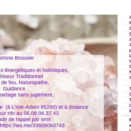
rinne Brossier

nergétiques et holistiques, 

iseur Traditionnel

de feu, Naturopathe,

Guidance

partage sans jugement.

  (à L'Isle-Adam 95290) et à distance

ur rdv au 06.08.06.37.43

de de rappel par sms

 https://wa.me/33608063743