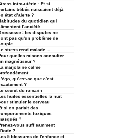
tress intra-utérin : Et si
certains bébés naissaient déjà
en état d’alerte ?
Habitudes du quotidien qui
alimentent l’anxiété
Grossesse : les disputes ne
sont pas qu'un problème de
couple ...
Le stress rend malade ...
Pour quelles raisons consulter
un magnétiseur ?
La marjolaine calme
profondément
L'égo, qu’est-ce que c’est
exactement ?
Le secret du romarin
Les huiles essentielles la nuit
pour stimuler le cerveau
Et si on parlait des
comportements toxiques
masqués ?
Prenez-vous suffisamment
d'iode ?
Les 5 blessures de l'enfance et