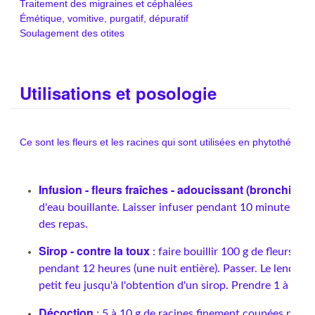
Traitement des migraines et céphalées
Émétique, vomitive, purgatif, dépuratif
Soulagement des otites
Utilisations et posologie
Ce sont les fleurs et les racines qui sont utilisées en phytothérapie
Infusion - fleurs fraîches - adoucissant (bronchite)
:
d'eau bouillante. Laisser infuser pendant 10 minutes. Pre
des repas.
Sirop - contre la toux
: faire bouillir 100 g de fleurs fra
pendant 12 heures (une nuit entière). Passer. Le lendemai
petit feu jusqu'à l'obtention d'un sirop. Prendre 1 à 3 cui
Décoction
: 5 à 10 g de racines finement coupées pour 3