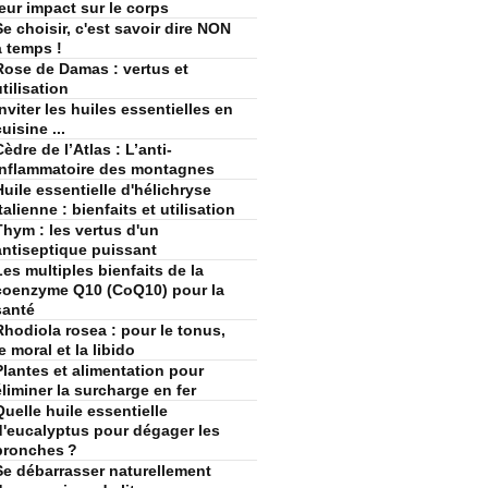
leur impact sur le corps
Se choisir, c'est savoir dire NON
à temps !
Rose de Damas : vertus et
utilisation
Inviter les huiles essentielles en
uisine ...
Cèdre de l’Atlas : L’anti-
inflammatoire des montagnes
Huile essentielle d'hélichryse
talienne : bienfaits et utilisation
Thym : les vertus d'un
antiseptique puissant
Les multiples bienfaits de la
coenzyme Q10 (CoQ10) pour la
santé
Rhodiola rosea : pour le tonus,
le moral et la libido
Plantes et alimentation pour
éliminer la surcharge en fer
Quelle huile essentielle
d'eucalyptus pour dégager les
bronches ?
Se débarrasser naturellement