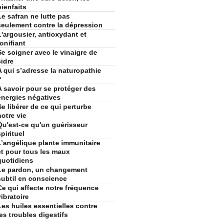
bienfaits
Le safran ne lutte pas
seulement contre la dépression
L'argousier, antioxydant et
tonifiant
Se soigner avec le vinaigre de
cidre
A qui s’adresse la naturopathie
?
A savoir pour se protéger des
énergies négatives
Se libérer de ce qui perturbe
notre vie
Qu'est-ce qu'un guérisseur
spirituel
L’angélique plante immunitaire
et pour tous les maux
quotidiens
Le pardon, un changement
subtil en conscience
Ce qui affecte notre fréquence
vibratoire
Les huiles essentielles contre
les troubles digestifs