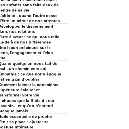
ses enfants sans faire deux de
centre de sa vie
L'altérité : quand l'autre cesse
d'être un miroir de nos attentes
Développer le discernement
dans nos relations
Terre à cœur : ce qui nous relie
au-delà de nos différences
Une leçon précieuse sur le
sens, l'engagement et l'élan
ital
Quand quelqu'un nous fait du
mal : un chemin vers soi
Empathie : ce que notre époque
est en train d’oublier
Comment laisser la conscience
supérieure éclairer et
transformer votre vie
5 choses que la Bible dit sur
l’avenir… et qu’on n’entend
presque jamais
Huile essentielle de pruche
Tenir sa place : ajuster sa
posture intérieure