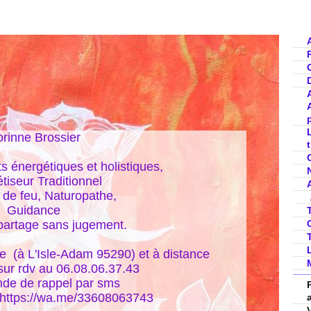
rinne Brossier

nergétiques et holistiques, 

iseur Traditionnel

de feu, Naturopathe,

Guidance

partage sans jugement.

  (à L'Isle-Adam 95290) et à distance

ur rdv au 06.08.06.37.43

de de rappel par sms

 https://wa.me/33608063743