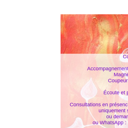
Co
Accompagnements é
Magnét
Coupeur 
Écoute et 
Consultations en présence
uniquement s
ou deman
ou WhatsApp :