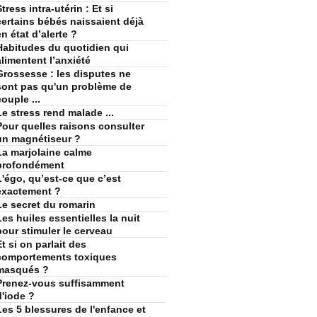
tress intra-utérin : Et si
certains bébés naissaient déjà
en état d’alerte ?
Habitudes du quotidien qui
alimentent l’anxiété
Grossesse : les disputes ne
sont pas qu'un problème de
couple ...
Le stress rend malade ...
Pour quelles raisons consulter
un magnétiseur ?
La marjolaine calme
profondément
L'égo, qu’est-ce que c’est
exactement ?
Le secret du romarin
Les huiles essentielles la nuit
pour stimuler le cerveau
Et si on parlait des
comportements toxiques
masqués ?
Prenez-vous suffisamment
d'iode ?
Les 5 blessures de l'enfance et