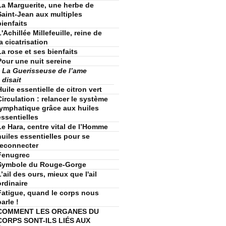
La Marguerite, une herbe de
Saint-Jean aux multiples
bienfaits
L'Achillée Millefeuille, reine de
la cicatrisation
La rose et ses bienfaits
Pour une nuit sereine
La Guerisseuse de l’ame
disait
Huile essentielle de citron vert
Circulation : relancer le système
lymphatique grâce aux huiles
essentielles
Le Hara, centre vital de l’Homme
huiles essentielles pour se
reconnecter
Fenugrec
Symbole du Rouge-Gorge
L’ail des ours, mieux que l'ail
ordinaire
Fatigue, quand le corps nous
arle !
COMMENT LES ORGANES DU
CORPS SONT-ILS LIÉS AUX