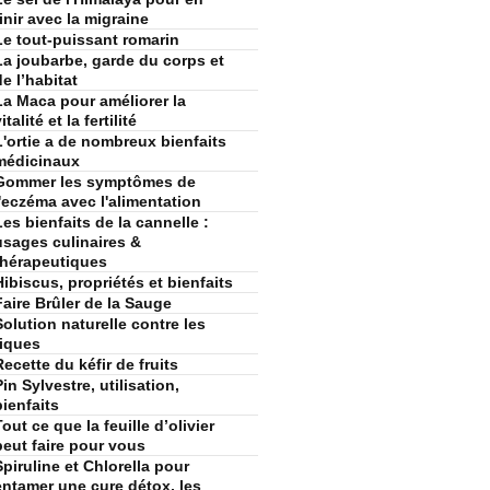
finir avec la migraine
Le tout-puissant romarin
La joubarbe, garde du corps et
de l’habitat
La Maca pour améliorer la
italité et la fertilité
L'ortie a de nombreux bienfaits
médicinaux
Gommer les symptômes de
l'eczéma avec l'alimentation
Les bienfaits de la cannelle :
usages culinaires &
thérapeutiques
Hibiscus, propriétés et bienfaits
Faire Brûler de la Sauge
Solution naturelle contre les
tiques
Recette du kéfir de fruits
Pin Sylvestre, utilisation,
bienfaits
Tout ce que la feuille d’olivier
peut faire pour vous
Spiruline et Chlorella pour
entamer une cure détox, les