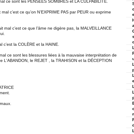
ait mal ce sont les PENSÉES SOMBRES et LA CULPABILITÉ.
S
fait mal c’est ce qu’on N’EXPRIME PAS par PEUR ou exprime
fait mal c’est ce que l’âme ne digère pas, la MALVEILLANCE
ui.
mal c’est la COLÈRE et la HAINE.
mal ce sont les blessures liées à la mauvaise interprétation de
ivre L'ABANDON, le REJET , la TRAHISON et la DÉCEPTION
ATRICE
ament.
 maux.