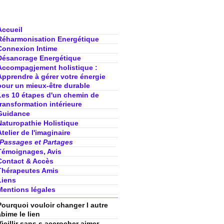
Accueil
Réharmonisation Energétique
Connexion Intime
Désancrage Energétique
Accompagjement holistique :
Apprendre à gérer votre énergie
pour un mieux-être durable
Les 10 étapes d'un chemin de
transformation intérieure
Guidance
Naturopathie Holistique
Atelier de l'imaginaire
Passages et Partages
Témoignages, Avis
Contact & Accès
Thérapeutes Amis
Liens
Mentions légales
Pourquoi vouloir changer l autre
abime le lien
Vieillir sans s accrocher aimer