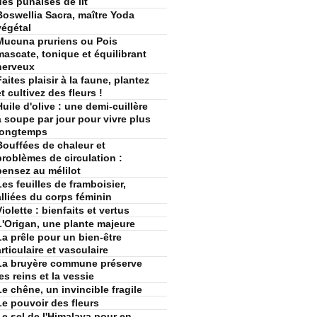
des punaises de lit
Boswellia Sacra, maître Yoda
végétal
Mucuna pruriens ou Pois
mascate, tonique et équilibrant
nerveux
Faites plaisir à la faune, plantez
et cultivez des fleurs !
Huile d'olive : une demi-cuillère
à soupe par jour pour vivre plus
longtemps
Bouffées de chaleur et
problèmes de circulation :
pensez au mélilot
Les feuilles de framboisier,
alliées du corps féminin
Violette : bienfaits et vertus
L'Origan, une plante majeure
La prêle pour un bien-être
articulaire et vasculaire
La bruyère commune préserve
les reins et la vessie
Le chêne, un invincible fragile
Le pouvoir des fleurs
Le sel de l'Himalaya pour en