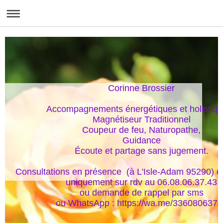
Corinne Brossier

Accompagnements énergétiques et holistique
Magnétiseur Traditionnel

Coupeur de feu, Naturopathe,

Guidance

Écoute et partage sans jugement.

Consultations en présence  (à L'Isle-Adam 95290) et
uniquement sur rdv au 06.08.06.37.43

ou demande de rappel par sms

ou WhatsApp : https://wa.me/336080637