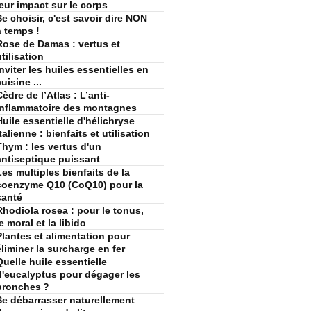
leur impact sur le corps
Se choisir, c'est savoir dire NON
à temps !
Rose de Damas : vertus et
utilisation
Inviter les huiles essentielles en
uisine ...
Cèdre de l’Atlas : L’anti-
inflammatoire des montagnes
Huile essentielle d'hélichryse
talienne : bienfaits et utilisation
Thym : les vertus d'un
antiseptique puissant
Les multiples bienfaits de la
coenzyme Q10 (CoQ10) pour la
santé
Rhodiola rosea : pour le tonus,
le moral et la libido
Plantes et alimentation pour
éliminer la surcharge en fer
Quelle huile essentielle
d'eucalyptus pour dégager les
bronches ?
Se débarrasser naturellement