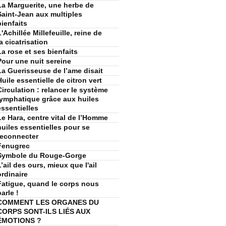
La Marguerite, une herbe de
Saint-Jean aux multiples
bienfaits
L'Achillée Millefeuille, reine de
la cicatrisation
La rose et ses bienfaits
Pour une nuit sereine
La Guerisseuse de l’ame disait
Huile essentielle de citron vert
Circulation : relancer le système
lymphatique grâce aux huiles
essentielles
Le Hara, centre vital de l’Homme
huiles essentielles pour se
reconnecter
Fenugrec
Symbole du Rouge-Gorge
L’ail des ours, mieux que l'ail
ordinaire
Fatigue, quand le corps nous
arle !
COMMENT LES ORGANES DU
CORPS SONT-ILS LIÉS AUX
ÉMOTIONS ?