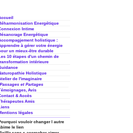
Accueil
Réharmonisation Energétique
Connexion Intime
Désancrage Energétique
Accompagjement holistique :
Apprendre à gérer votre énergie
pour un mieux-être durable
Les 10 étapes d'un chemin de
transformation intérieure
Guidance
Naturopathie Holistique
Atelier de l'imaginaire
Passages et Partages
Témoignages, Avis
Contact & Accès
Thérapeutes Amis
Liens
Mentions légales
Pourquoi vouloir changer l autre
abime le lien
Vieillir sans s accrocher aimer