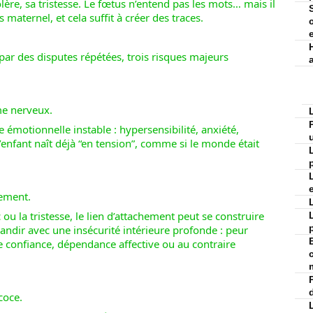
olère, sa tristesse. Le fœtus n’entend pas les mots… mais il
S
 maternel, et cela suffit à créer des traces.
ar des disputes répétées, trois risques majeurs
e nerveux.
émotionnelle instable : hypersensibilité, anxiété,
. L’enfant naît déjà “en tension”, comme si le monde était
hement.
c ou la tristesse, le lien d’attachement peut se construire
grandir avec une insécurité intérieure profonde : peur
re confiance, dépendance affective ou au contraire
coce.