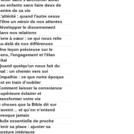
ses enfants sans faire deux de
centre de sa vie
L'altérité : quand l'autre cesse
d'être un miroir de nos attentes
Développer le discernement
dans nos relations
Terre à cœur : ce qui nous relie
au-delà de nos différences
Une leçon précieuse sur le
sens, l'engagement et l'élan
ital
Quand quelqu'un nous fait du
mal : un chemin vers soi
Empathie : ce que notre époque
est en train d’oublier
Comment laisser la conscience
supérieure éclairer et
transformer votre vie
5 choses que la Bible dit sur
l’avenir… et qu’on n’entend
presque jamais
Huile essentielle de pruche
Tenir sa place : ajuster sa
posture intérieure