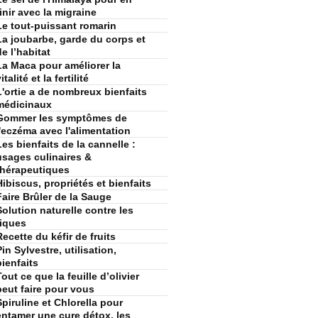
finir avec la migraine
Le tout-puissant romarin
La joubarbe, garde du corps et
de l’habitat
La Maca pour améliorer la
italité et la fertilité
L'ortie a de nombreux bienfaits
médicinaux
Gommer les symptômes de
l'eczéma avec l'alimentation
Les bienfaits de la cannelle :
usages culinaires &
thérapeutiques
Hibiscus, propriétés et bienfaits
Faire Brûler de la Sauge
Solution naturelle contre les
tiques
Recette du kéfir de fruits
Pin Sylvestre, utilisation,
bienfaits
Tout ce que la feuille d’olivier
peut faire pour vous
Spiruline et Chlorella pour
entamer une cure détox, les