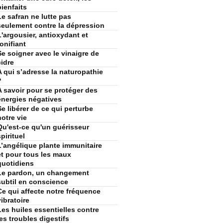
bienfaits
Le safran ne lutte pas
seulement contre la dépression
L'argousier, antioxydant et
tonifiant
Se soigner avec le vinaigre de
cidre
A qui s’adresse la naturopathie
?
A savoir pour se protéger des
énergies négatives
Se libérer de ce qui perturbe
notre vie
Qu'est-ce qu'un guérisseur
spirituel
L’angélique plante immunitaire
et pour tous les maux
quotidiens
Le pardon, un changement
subtil en conscience
Ce qui affecte notre fréquence
vibratoire
Les huiles essentielles contre
les troubles digestifs