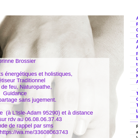
rinne Brossier

nergétiques et holistiques, 

iseur Traditionnel

de feu, Naturopathe,

Guidance

partage sans jugement.

  (à L'Isle-Adam 95290) et à distance

ur rdv au 06.08.06.37.43

de de rappel par sms

 https://wa.me/33608063743