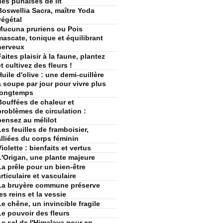
des punaises de lit
Boswellia Sacra, maître Yoda
végétal
Mucuna pruriens ou Pois
mascate, tonique et équilibrant
nerveux
Faites plaisir à la faune, plantez
et cultivez des fleurs !
Huile d'olive : une demi-cuillère
à soupe par jour pour vivre plus
longtemps
Bouffées de chaleur et
problèmes de circulation :
pensez au mélilot
Les feuilles de framboisier,
alliées du corps féminin
Violette : bienfaits et vertus
L'Origan, une plante majeure
La prêle pour un bien-être
articulaire et vasculaire
La bruyère commune préserve
les reins et la vessie
Le chêne, un invincible fragile
Le pouvoir des fleurs
Le sel de l'Himalaya pour en