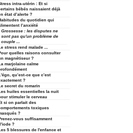
tress intra-utérin : Et si
certains bébés naissaient déjà
en état d’alerte ?
Habitudes du quotidien qui
alimentent l’anxiété
Grossesse : les disputes ne
sont pas qu'un problème de
couple ...
Le stress rend malade ...
Pour quelles raisons consulter
un magnétiseur ?
La marjolaine calme
profondément
L'égo, qu’est-ce que c’est
exactement ?
Le secret du romarin
Les huiles essentielles la nuit
pour stimuler le cerveau
Et si on parlait des
comportements toxiques
masqués ?
Prenez-vous suffisamment
d'iode ?
Les 5 blessures de l'enfance et