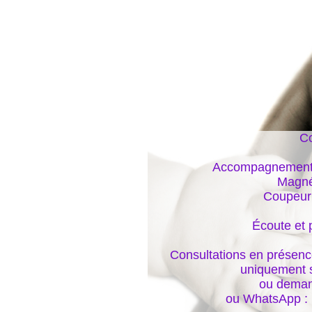
Co
Accompagnements é
Magnét
Coupeur 
Écoute et 
Consultations en présence
uniquement s
ou deman
ou WhatsApp :