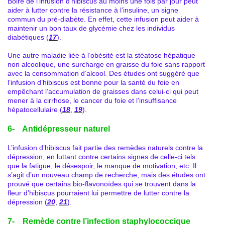
Boire de l’infusion d’hibiscus au moins une fois par jour peut
aider à lutter contre la résistance à l’insuline, un signe
commun du pré-diabète. En effet, cette infusion peut aider à
maintenir un bon taux de glycémie chez les individus
diabétiques (
17
).
Une autre maladie liée à l’obésité est la stéatose hépatique
non alcoolique, une surcharge en graisse du foie sans rapport
avec la consommation d’alcool. Des études ont suggéré que
l’infusion d’hibiscus est bonne pour la santé du foie en
empêchant l’accumulation de graisses dans celui-ci qui peut
mener à la cirrhose, le cancer du foie et l’insuffisance
hépatocellulaire (
18
,
19
).
6- Antidépresseur naturel
L’infusion d’hibiscus fait partie des remèdes naturels contre la
dépression, en luttant contre certains signes de celle-ci tels
que la fatigue, le désespoir, le manque de motivation, etc. Il
s’agit d’un nouveau champ de recherche, mais des études ont
prouvé que certains bio-flavonoïdes qui se trouvent dans la
fleur d’hibiscus pourraient lui permettre de lutter contre la
dépression (
20
,
21
).
7- Remède contre l’infection staphylococcique