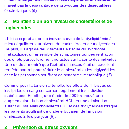
n’avait pas le désavantage de provoquer des déséquilibres
électrolytiques (
6
).
2- Maintien d’un bon niveau de cholestérol et de
triglycérides
L’hibiscus peut aider les individus avec de la dyslipidémie à
mieux équilibrer leur niveau de cholestérol et de triglycérides.
De plus, il s’agit de deux facteurs à risque du syndrome
métabolique, un ensemble de symptômes qui peuvent avoir
des effets particulièrement néfastes sur la santé des individus.
Une étude a montré que l’extrait d’hibiscus était un excellent
remède naturel pour réduire le cholestérol et les triglycérides
chez les personnes souffrant de syndrome métabolique (
7
).
Comme pour la tension artérielle, les effets de l’hibiscus sur
les lipides du sang concernent également les individus
diabétiques. En effet, une étude de 2009 a trouvé une
augmentation du bon cholestérol HDL, et une diminution
autant du mauvais cholestérol LDL et des triglycérides lorsque
les patients souffrant de diabète buvaient de l’infusion
d’hibiscus 2 fois par jour (
8
).
3- Prévention du stress oxydant