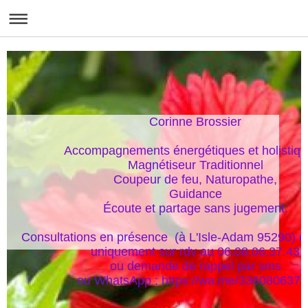
Corinne Brossier

Accompagnements énergétiques et holistique
Magnétiseur Traditionnel

Coupeur de feu, Naturopathe,

Guidance

Écoute et partage sans jugement.

Consultations en présence  (à L'Isle-Adam 95290) et
uniquement sur rdv au 06.08.06.37.43

ou demande de rappel par sms

ou WhatsApp : https://wa.me/336080637