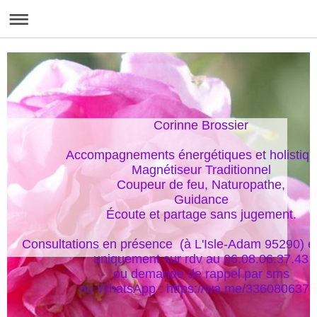
Corinne Brossier

Accompagnements énergétiques et holistique
Magnétiseur Traditionnel

Coupeur de feu, Naturopathe,

Guidance

Écoute et partage sans jugement.

Consultations en présence  (à L'Isle-Adam 95290) et
uniquement sur rdv au 06.08.06.37.43

ou demande de rappel par sms

ou WhatsApp : https://wa.me/336080637